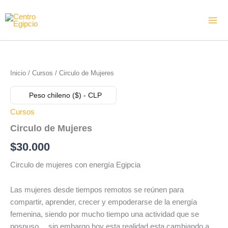
Ir
al
contenido
Circulo
de
Mujeres
Inicio
/
Cursos
/ Circulo de Mujeres
cantidad
Peso chileno ($) - CLP
Cursos
Circulo de Mujeres
$
30.000
Circulo de mujeres con energía Egipcia
Las mujeres desde tiempos remotos se reúnen para
compartir, aprender, crecer y empoderarse de la energía
femenina, siendo por mucho tiempo una actividad que se
pospuso… sin embargo hoy esta realidad esta cambiando a